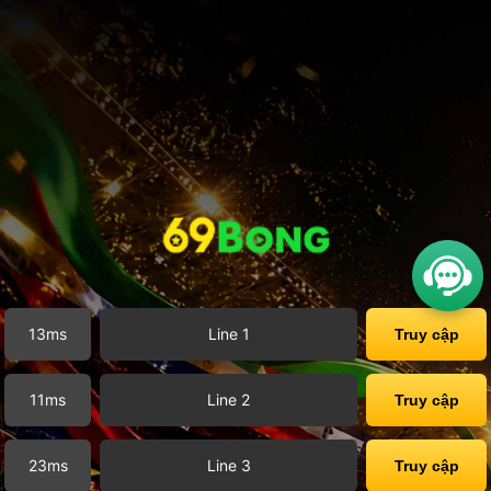
13ms
Line 1
Truy cập
11ms
Line 2
Truy cập
23ms
Line 3
Truy cập