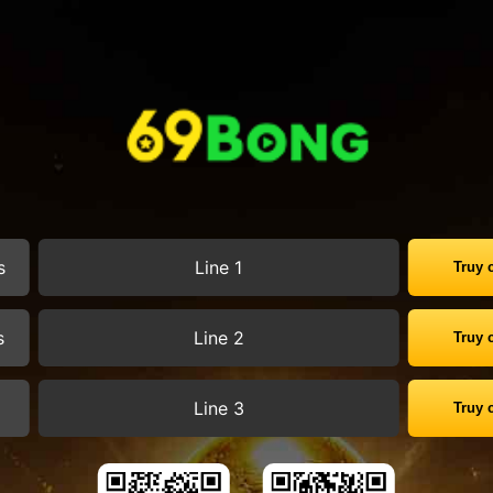
s
Line 1
Truy 
s
Line 2
Truy 
s
Line 3
Truy 