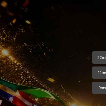
22m
12m
9m