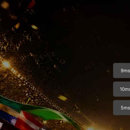
9m
10m
5m