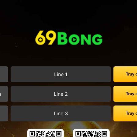
s
Line 1
Truy 
s
Line 2
Truy 
s
Line 3
Truy 