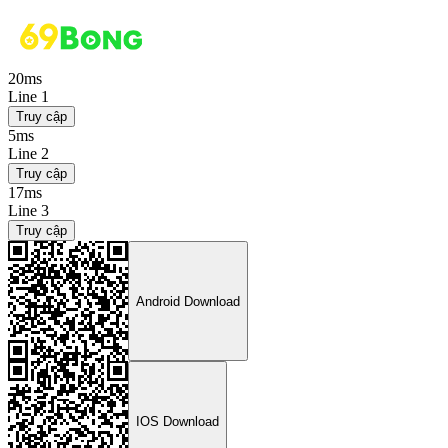
20ms
Line 1
Truy cập
5ms
Line 2
Truy cập
17ms
Line 3
Truy cập
Android Download
IOS Download