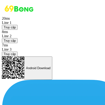
20ms
Line 1
Truy cập
8ms
Line 2
Truy cập
7ms
Line 3
Truy cập
Android Download