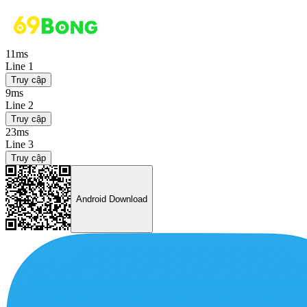
11ms
Line 1
Truy cập
9ms
Line 2
Truy cập
23ms
Line 3
Truy cập
Android Download