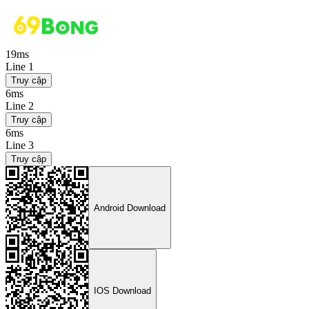
19ms
Line 1
Truy cập
6ms
Line 2
Truy cập
6ms
Line 3
Truy cập
Android Download
IOS Download